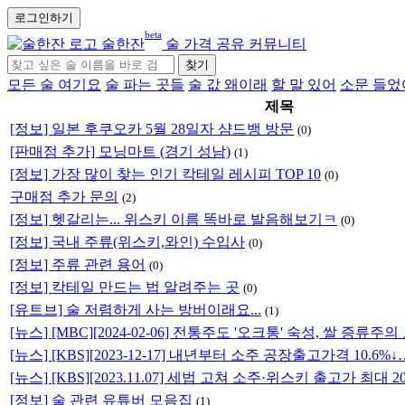
로그인하기
beta
술한잔
술 가격 공유 커뮤니티
찾기
모든 술 여기요
술 파는 곳들
술 값 왜이래
할 말 있어
소문 들었
제목
[정보] 일본 후쿠오카 5월 28일자 샴드뱅 방문
(0)
[판매점 추가] 모닝마트 (경기 성남)
(1)
[정보] 가장 많이 찾는 인기 칵테일 레시피 TOP 10
(0)
구매점 추가 문의
(2)
[정보] 헷갈리는... 위스키 이름 똑바로 발음해보기ㅋ
(0)
[정보] 국내 주류(위스키,와인) 수입사
(0)
[정보] 주류 관련 용어
(0)
[정보] 칵테일 만드는 법 알려주는 곳
(0)
[유트브] 술 저렴하게 사는 방버이래요...
(1)
[뉴스] [MBC][2024-02-06] 전통주도 '오크통' 숙성, 쌀 증류주의
[뉴스] [KBS][2023-12-17] 내년부터 소주 공장출고가격 10
[뉴스] [KBS][2023.11.07] 세법 고쳐 소주·위스키 출고가 최대 2
[정보] 술 관련 유튜버 모음집
(1)